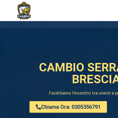
CAMBIO SERR
BRESCI
Facilitiamo l’incontro tra utenti e 
Chiama Ora: 0305356791