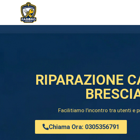
RIPARAZIONE C
BRESCI
Facilitiamo l’incontro tra utenti e 
Chiama Ora: 0305356791