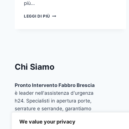
più…
FABBRO
LEGGI DI PIÙ
VICINO
A
ME
BRESCIA
Chi Siamo
Pronto Intervento Fabbro Brescia
è leader nell'assistenza d'urgenza
h24. Specialisti in apertura porte,
serrature e serrande, garantiamo
interventi rapidi, professionali e
We value your privacy
trasparenti in tutta la provincia. La